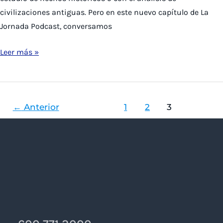
civilizaciones antiguas. Pero en este nuevo capítulo de La
Jornada Podcast, conversamos
Director
Leer más »
del
Lab
explica
←
Anterior
1
2
3
en
La
Tercera
el
concepto
y
aplicaciones
de
las