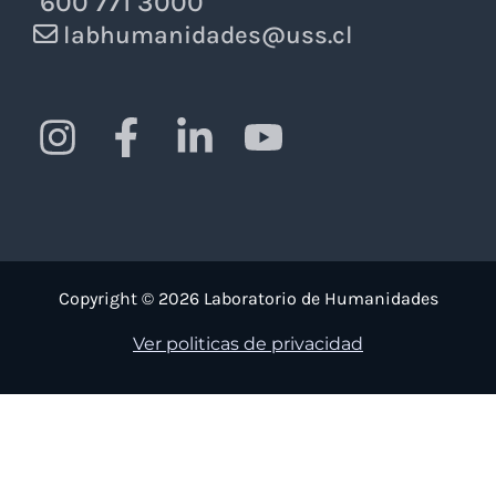
600 771 3000
Humanidades
labhumanidades@uss.cl
Digitales
Copyright © 2026 Laboratorio de Humanidades
Ver politicas de privacidad