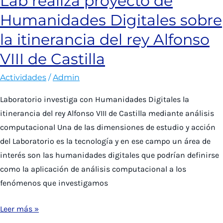
Lab realiza proyecto de
del
Humanidades Digitales sobre
genocidio
de
la itinerancia del rey Alfonso
Ruanda
VIII de Castilla
a
cargo
Actividades
/
Admin
del
Laboratorio investiga con Humanidades Digitales la
profesor
itinerancia del rey Alfonso VIII de Castilla mediante análisis
Mauricio
computacional Una de las dimensiones de estudio y acción
Cox
del Laboratorio es la tecnología y en ese campo un área de
interés son las humanidades digitales que podrían definirse
como la aplicación de análisis computacional a los
fenómenos que investigamos
Lab
Leer más »
realiza