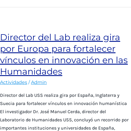
a
conferencia
inmersiva
sobre
Director del Lab realiza gira
Notre
por Europa para fortalecer
Dame
para
vínculos en innovación en las
celebrar
Humanidades
su
reapertura
Actividades
/
Admin
tras
Director del Lab USS realiza gira por España, Inglaterra y
incendio
Suecia para fortalecer vínculos en innovación humanística
El investigador Dr. José Manuel Cerda, director del
Laboratorio de Humanidades USS, concluyó un recorrido por
importantes instituciones y universidades de España,