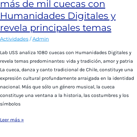
más de mil cuecas con
sobre
usos
Humanidades Digitales y
innovadores
revela principales temas
de
las
Actividades
/
Admin
Humanidades
Lab USS analiza 1080 cuecas con Humanidades Digitales y
Digitales
revela temas predominantes: vida y tradición, amor y patria
La cueca, danza y canto tradicional de Chile, constituye una
expresión cultural profundamente arraigada en la identidad
nacional. Más que sólo un género musical, la cueca
constituye una ventana a la historia, las costumbres y los
símbolos
Investigación
Leer más »
Lab
analiza