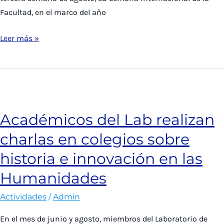
Facultad, en el marco del año
Académico
Leer más »
del
Lab
Cristián
León
expone
Académicos del Lab realizan
en
charlas en colegios sobre
la
UNITEC
historia e innovación en las
sobre
Humanidades
la
innovación
Actividades
/
Admin
en
En el mes de junio y agosto, miembros del Laboratorio de
las