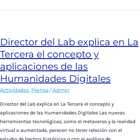
proyecto
de
Humanidades
Digitales
Director del Lab explica en La
sobre
Tercera el concepto y
la
itinerancia
aplicaciones de las
del
Humanidades Digitales
rey
Alfonso
Actividades
,
Prensa
/
Admin
VIII
Director del Lab explica en La Tercera el concepto y
de
aplicaciones de las Humanidades Digitales Las nuevas
Castilla
herramientas tecnológicas, como el metaverso y la realidad
virtual o aumentada, parecen no tener relación con el
estudio de hechos históricos o con el análisis de