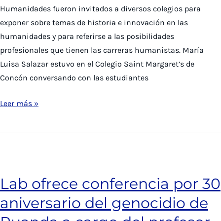
Humanidades fueron invitados a diversos colegios para
Humanidades
exponer sobre temas de historia e innovación en las
humanidades y para referirse a las posibilidades
profesionales que tienen las carreras humanistas. María
Luisa Salazar estuvo en el Colegio Saint Margaret’s de
Concón conversando con las estudiantes
Académicos
Leer más »
del
Lab
realizan
charlas
en
Lab ofrece conferencia por 30
colegios
aniversario del genocidio de
sobre
historia