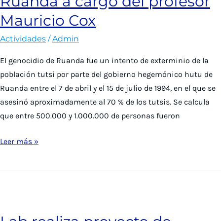
Ruanda a cargo del profesor
e
Mauricio Cox
innovación
en
Actividades
/
Admin
las
El genocidio de Ruanda fue un intento de exterminio de la
Humanidades
población tutsi por parte del gobierno hegemónico hutu de
Ruanda entre el 7 de abril y el 15 de julio de 1994, en el que se
asesinó aproximadamente al 70 % de los tutsis. Se calcula
que entre 500.000 y 1.000.000 de personas fueron
Lab
Leer más »
ofrece
conferencia
por
30
aniversario