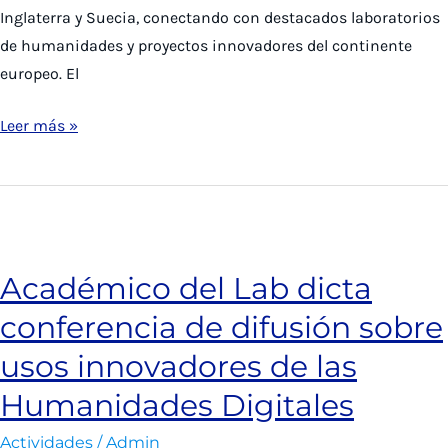
Inglaterra y Suecia, conectando con destacados laboratorios
de humanidades y proyectos innovadores del continente
europeo. El
Director
Leer más »
del
Lab
realiza
gira
por
Académico del Lab dicta
Europa
conferencia de difusión sobre
para
fortalecer
usos innovadores de las
vínculos
Humanidades Digitales
en
innovación
Actividades
/
Admin