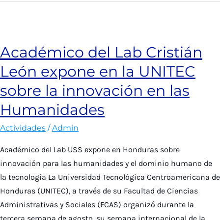
más
de
mil
Académico del Lab Cristián
cuecas
León expone en la UNITEC
con
Humanidades
sobre la innovación en las
Digitales
Humanidades
y
revela
Actividades
/
Admin
principales
Académico del Lab USS expone en Honduras sobre
temas
innovación para las humanidades y el dominio humano de
la tecnología La Universidad Tecnológica Centroamericana de
Honduras (UNITEC), a través de su Facultad de Ciencias
Administrativas y Sociales (FCAS) organizó durante la
tercera semana de agosto, su semana internacional de la