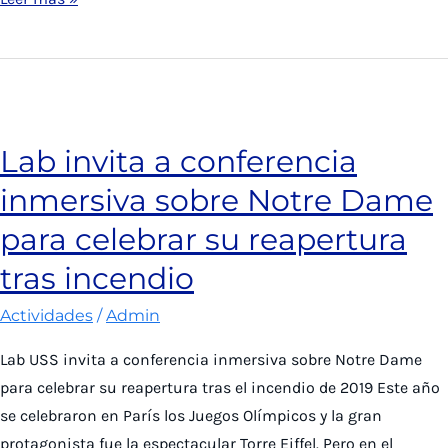
Últimas
Noticias:
Primeras
imágenes
de
Lab invita a conferencia
Notre
inmersiva sobre Notre Dame
Dame
restaurada
para celebrar su reapertura
tras
tras incendio
incendio
de
Actividades
/
Admin
2019
Lab USS invita a conferencia inmersiva sobre Notre Dame
para celebrar su reapertura tras el incendio de 2019 Este año
se celebraron en París los Juegos Olímpicos y la gran
protagonista fue la espectacular Torre Eiffel. Pero en el