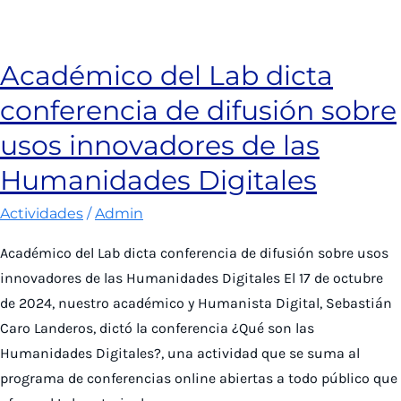
La
historia
de
Académico del Lab dicta
los
conferencia de difusión sobre
zapatos
de
usos innovadores de las
rubí
Humanidades Digitales
que
usó
Actividades
/
Admin
Dorothy
Académico del Lab dicta conferencia de difusión sobre usos
en
innovadores de las Humanidades Digitales El 17 de octubre
‘El
de 2024, nuestro académico y Humanista Digital, Sebastián
Mago
Caro Landeros, dictó la conferencia ¿Qué son las
de
Humanidades Digitales?, una actividad que se suma al
Oz’
programa de conferencias online abiertas a todo público que