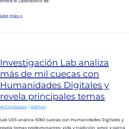
ofrece el Laboratorio de
Académico
Leer más »
del
Lab
dicta
conferencia
de
Investigación Lab analiza
difusión
más de mil cuecas con
sobre
usos
Humanidades Digitales y
innovadores
revela principales temas
de
las
Actividades
/
Admin
Humanidades
Lab USS analiza 1080 cuecas con Humanidades Digitales y
Digitales
revela temas predominantes: vida y tradición, amor y patria