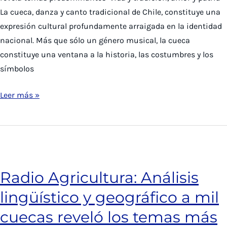
La cueca, danza y canto tradicional de Chile, constituye una
expresión cultural profundamente arraigada en la identidad
nacional. Más que sólo un género musical, la cueca
constituye una ventana a la historia, las costumbres y los
símbolos
Investigación
Leer más »
Lab
analiza
más
de
mil
Radio Agricultura: Análisis
cuecas
lingüístico y geográfico a mil
con
Humanidades
cuecas reveló los temas más
Digitales