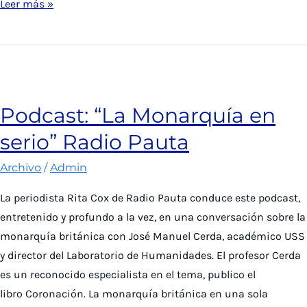
Académico
Leer más »
del
Lab
Cristián
León
expone
Podcast: “La Monarquía en
en
serio” Radio Pauta
la
UNITEC
Archivo
/
Admin
sobre
la
La periodista Rita Cox de Radio Pauta conduce este podcast,
innovación
entretenido y profundo a la vez, en una conversación sobre la
en
monarquía británica con José Manuel Cerda, académico USS
las
y director del Laboratorio de Humanidades. El profesor Cerda
Humanidades
es un reconocido especialista en el tema, publico el
libro Coronación. La monarquía británica en una sola