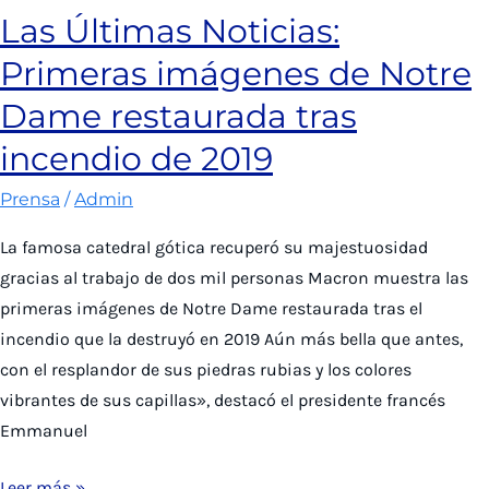
convocatoria
Las Últimas Noticias:
internacional
Primeras imágenes de Notre
para
libro
Dame restaurada tras
sobre
incendio de 2019
Humanidades
Digitales
Prensa
/
Admin
La famosa catedral gótica recuperó su majestuosidad
gracias al trabajo de dos mil personas Macron muestra las
primeras imágenes de Notre Dame restaurada tras el
incendio que la destruyó en 2019 Aún más bella que antes,
con el resplandor de sus piedras rubias y los colores
vibrantes de sus capillas», destacó el presidente francés
Emmanuel
Las
Leer más »