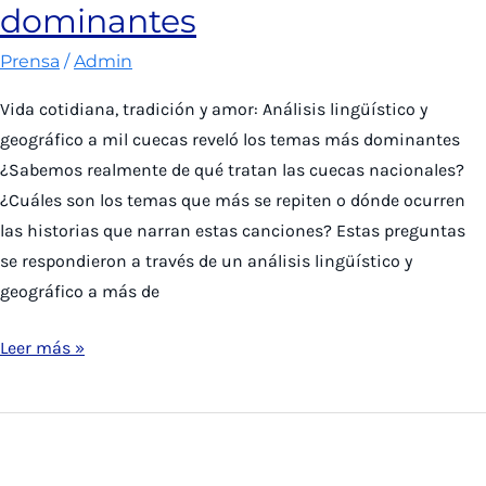
dominantes
y
revela
Prensa
/
Admin
principales
Vida cotidiana, tradición y amor: Análisis lingüístico y
temas
geográfico a mil cuecas reveló los temas más dominantes
¿Sabemos realmente de qué tratan las cuecas nacionales?
¿Cuáles son los temas que más se repiten o dónde ocurren
las historias que narran estas canciones? Estas preguntas
se respondieron a través de un análisis lingüístico y
geográfico a más de
Radio
Leer más »
Agricultura:
Análisis
lingüístico
y