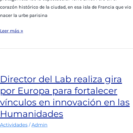
corazón histórico de la ciudad, en esa isla de Francia que vio
nacer la urbe parisina
Lab
Leer más »
invita
a
conferencia
inmersiva
sobre
Director del Lab realiza gira
Notre
por Europa para fortalecer
Dame
para
vínculos en innovación en las
celebrar
Humanidades
su
reapertura
Actividades
/
Admin
tras