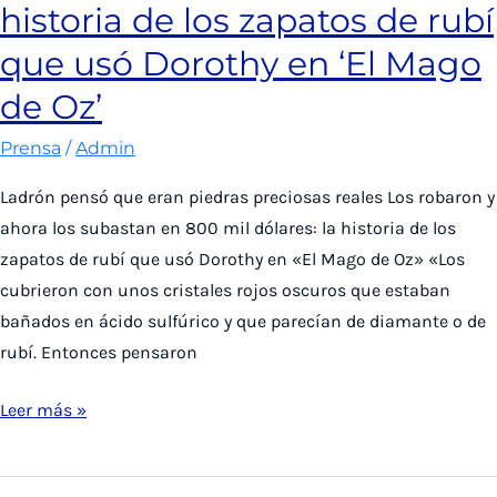
historia de los zapatos de rubí
para
fortalecer
que usó Dorothy en ‘El Mago
vínculos
de Oz’
en
innovación
Prensa
/
Admin
en
Ladrón pensó que eran piedras preciosas reales Los robaron y
las
ahora los subastan en 800 mil dólares: la historia de los
Humanidades
zapatos de rubí que usó Dorothy en «El Mago de Oz» «Los
cubrieron con unos cristales rojos oscuros que estaban
bañados en ácido sulfúrico y que parecían de diamante o de
rubí. Entonces pensaron
Las
Leer más »
Últimas
Noticias: