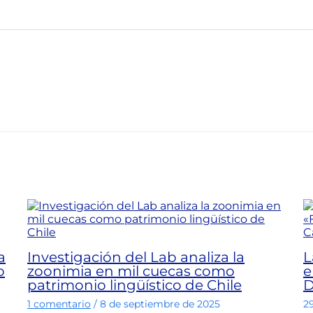
a
Investigación del Lab analiza la
L
b
zoonimia en mil cuecas como
e
patrimonio lingüístico de Chile
D
1 comentario
/
8 de septiembre de 2025
2