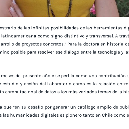
trario de las infinitas posibilidades de las herramientas d
 latinoamericana como signo distintivo y transversal. A trav
esarrollo de proyectos concretos.” Para la doctora en historia
mino posible para resolver ese diálogo entre la tecnología y l
os meses del presente año y se perfila como una contribució
 estudio y acción del Laboratorio como es la relación entr
omputacional de datos a los más variados temas de la historia,
que “en su desafío por generar un catálogo amplio de public
 las humanidades digitales es pionero tanto en Chile como e