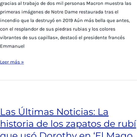
gracias al trabajo de dos mil personas Macron muestra las
Oxford
primeras imágenes de Notre Dame restaurada tras el
incendio que la destruyó en 2019 Aún más bella que antes,
con el resplandor de sus piedras rubias y los colores
vibrantes de sus capillas», destacó el presidente francés
Emmanuel
Las
Leer más »
Últimas
Noticias:
Primeras
imágenes
de
Las Últimas Noticias: La
Notre
historia de los zapatos de rubí
Dame
restaurada
que usó Dorothy en ‘El Mago