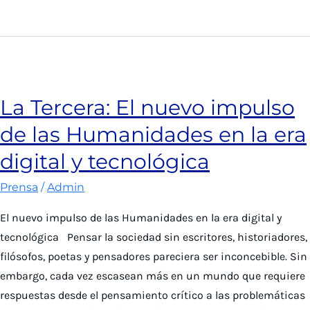
Agricultura:
Análisis
lingüístico
y
geográfico
La Tercera: El nuevo impulso
a
de las Humanidades en la era
mil
cuecas
digital y tecnológica
reveló
Prensa
/
Admin
los
temas
El nuevo impulso de las Humanidades en la era digital y
más
tecnológica Pensar la sociedad sin escritores, historiadores,
dominantes
filósofos, poetas y pensadores pareciera ser inconcebible. Sin
embargo, cada vez escasean más en un mundo que requiere
respuestas desde el pensamiento crítico a las problemáticas