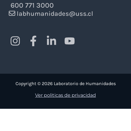
600 771 3000
aplicaciones
labhumanidades@uss.cl
de
las
Humanidades
Digitales
Copyright © 2026 Laboratorio de Humanidades
Ver politicas de privacidad