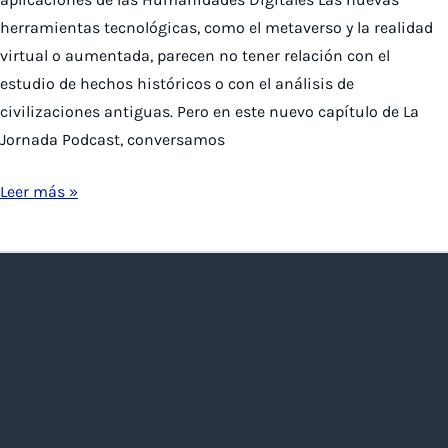
herramientas tecnológicas, como el metaverso y la realidad
virtual o aumentada, parecen no tener relación con el
estudio de hechos históricos o con el análisis de
civilizaciones antiguas. Pero en este nuevo capítulo de La
Jornada Podcast, conversamos
Director
Leer más »
del
Lab
explica
en
La
Tercera
el
concepto
y