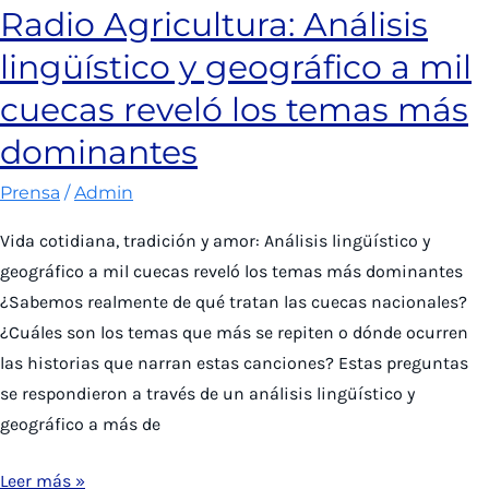
Radio Agricultura: Análisis
los
lingüístico y geográfico a mil
zapatos
de
cuecas reveló los temas más
rubí
dominantes
que
usó
Prensa
/
Admin
Dorothy
Vida cotidiana, tradición y amor: Análisis lingüístico y
en
geográfico a mil cuecas reveló los temas más dominantes
‘El
¿Sabemos realmente de qué tratan las cuecas nacionales?
Mago
¿Cuáles son los temas que más se repiten o dónde ocurren
de
las historias que narran estas canciones? Estas preguntas
Oz’
se respondieron a través de un análisis lingüístico y
geográfico a más de
Radio
Leer más »