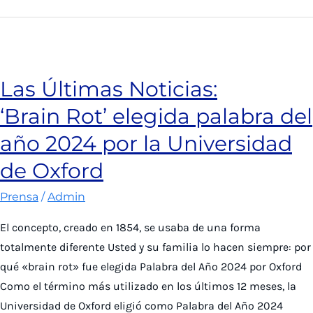
Laboratorio
publica
en
Reino
Las Últimas Noticias:
Unido
‘Brain Rot’ elegida palabra del
la
primera
año 2024 por la Universidad
biografía
de Oxford
en
inglés
Prensa
/
Admin
sobre
El concepto, creado en 1854, se usaba de una forma
Leonor
totalmente diferente Usted y su familia lo hacen siempre: por
de
qué «brain rot» fue elegida Palabra del Año 2024 por Oxford
Inglaterra
Como el término más utilizado en los últimos 12 meses, la
Universidad de Oxford eligió como Palabra del Año 2024