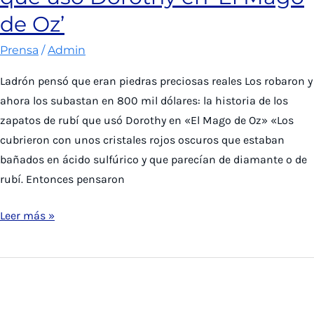
tras
de Oz’
incendio
de
Prensa
/
Admin
2019
Ladrón pensó que eran piedras preciosas reales Los robaron y
ahora los subastan en 800 mil dólares: la historia de los
zapatos de rubí que usó Dorothy en «El Mago de Oz» «Los
cubrieron con unos cristales rojos oscuros que estaban
bañados en ácido sulfúrico y que parecían de diamante o de
rubí. Entonces pensaron
Las
Leer más »
Últimas
Noticias:
La
historia
de