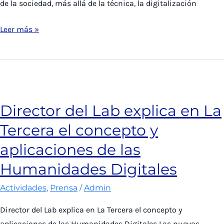
de la sociedad, más allá de la técnica, la digitalización
La
Leer más »
Tercera:
El
nuevo
impulso
de
Director del Lab explica en La
las
Tercera el concepto y
Humanidades
en
aplicaciones de las
la
Humanidades Digitales
era
digital
Actividades
,
Prensa
/
Admin
y
Director del Lab explica en La Tercera el concepto y
tecnológica
aplicaciones de las Humanidades Digitales Las nuevas