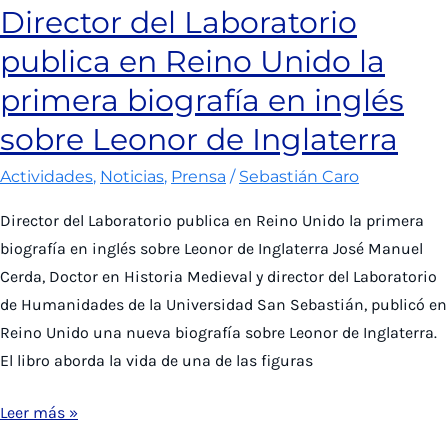
Director del Laboratorio
colectivo
publica en Reino Unido la
sobre
historia
primera biografía en inglés
monárquica
sobre Leonor de Inglaterra
publicado
en
Actividades
,
Noticias
,
Prensa
/
Sebastián Caro
el
Director del Laboratorio publica en Reino Unido la primera
Reino
biografía en inglés sobre Leonor de Inglaterra José Manuel
Unido
Cerda, Doctor en Historia Medieval y director del Laboratorio
de Humanidades de la Universidad San Sebastián, publicó en
Reino Unido una nueva biografía sobre Leonor de Inglaterra.
El libro aborda la vida de una de las figuras
Director
Leer más »
del