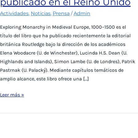
publicado en el Reino Unido
Actividades
,
Noticias
,
Prensa
/
Admin
Exploring Monarchy in Medieval Europe, 1000–1500 es el
título del libro que ha publicado recientemente la editorial
británica Routledge bajo la dirección de los académicos
Elena Woodacre (U. de Winchester), Lucinda H.S. Dean (U.
Highlands and Islands), Simon Lambe (U. de Londres), Patrik
Pastrnak (U. Palacký). Mediante capítulos temáticos de
amplio alcance, este libro ofrece una […]
José
Leer más »
Manuel
Cerda
participa
en
libro