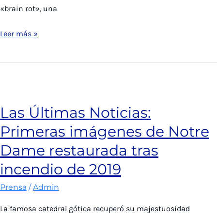
«brain rot», una
Las
Leer más »
Últimas
Noticias:
‘Brain
Rot’
elegida
Las Últimas Noticias:
palabra
Primeras imágenes de Notre
del
año
Dame restaurada tras
2024
incendio de 2019
por
la
Prensa
/
Admin
Universidad
La famosa catedral gótica recuperó su majestuosidad
de