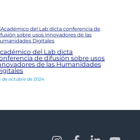
cadémico del Lab dicta
onferencia de difusión sobre usos
nnovadores de las Humanidades
igitales
5 de octubre de 2024