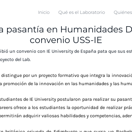
Inicio
Qué es el Laboratorio
Quiéne
za pasantía en Humanidades Di
convenio USS-IE
bió un convenio con IE University de España pata que sus est
yecto del Lab.
 distingue por un proyecto formativo que integra la innovaci
 la promoción de la innovación en las humanidades y las hum
tudiantes de IE University postularon para realizar su pasa
reers ofrece a los estudiantes la oportunidad de realizar prá
 permitirán adquirir valiosas habilidades y competencias, ade
te británica oriunda de Edimburgo y que cursa un Bachelo