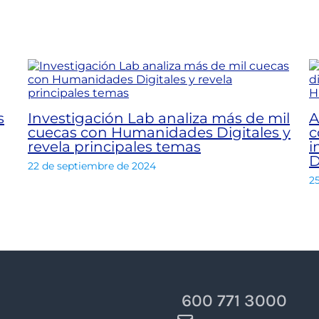
s
Investigación Lab analiza más de mil
A
cuecas con Humanidades Digitales y
c
revela principales temas
i
D
22 de septiembre de 2024
2
600 771 3000