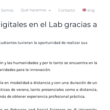
s Somos
Qué hacemos
Contacto
eng
gitales en el Lab gracias a
udiantes tuvieran la oportunidad de realizar sus
ón y las humanidades y por lo tanto se encuentra en la
anidades para la innovación.
ntía en modalidad a distancia y con una duración de un
cticas de verano, tanto presenciales como a distancia,
más de obtener experiencia profesional práctica.
r en Behavior and Social Sciences en IE University.